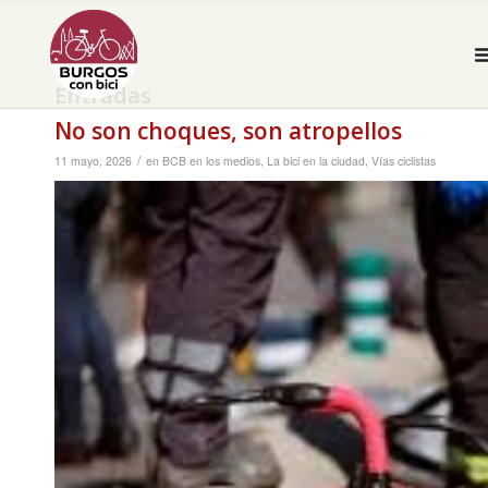
Entradas
No son choques, son atropellos
/
11 mayo, 2026
en
BCB en los medios
,
La bici en la ciudad
,
Vías ciclistas