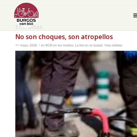
Entradas
No son choques, son atropellos
/
11 mayo, 2026
en
BCB en los medios
,
La bici en la ciudad
,
Vías ciclistas