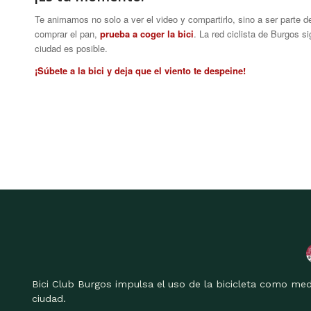
Te animamos no solo a ver el video y compartirlo, sino a ser parte d
comprar el pan,
prueba a coger la bici
. La red ciclista de Burgos 
ciudad es posible.
¡Súbete a la bici y deja que el viento te despeine!
Bici Club Burgos impulsa el uso de la bicicleta como med
ciudad.