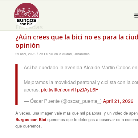
Entradas
¿Aún crees que la bici no es para la ci
opinión
/
29 abril, 2026
en
La bici en la ciudad
,
Urbanismo
Así ha quedado la avenida Alcalde Martín Cobos en 
Mejoramos la movilidad peatonal y ciclista con la con
aceras.
pic.twitter.com/I1pZiAyL6F
— Óscar Puente (@oscar_puente_)
April 21, 2026
A veces, una imagen vale más que mil palabras, y un video de ape
Burgos con Bici
queremos que te detengas a observar esta escena q
que queremos.