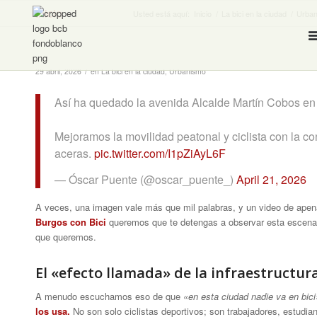
Inicio
Usted está aquí:
Inicio
/
La bici en la ciudad
/
Urba
/
29 abril, 2026
en
La bici en la ciudad
,
Urbanismo
Así ha quedado la avenida Alcalde Martín Cobos en 
Mejoramos la movilidad peatonal y ciclista con la con
aceras.
pic.twitter.com/I1pZiAyL6F
— Óscar Puente (@oscar_puente_)
April 21, 2026
A veces, una imagen vale más que mil palabras, y un video de ape
Burgos con Bici
queremos que te detengas a observar esta escena q
que queremos.
El «efecto llamada» de la infraestructur
A menudo escuchamos eso de que
«en esta ciudad nadie va en bici
los usa.
No son solo ciclistas deportivos; son trabajadores, estudia