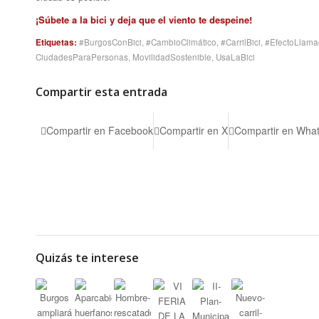
¡Súbete a la bici y deja que el viento te despeine!
Etiquetas:
#BurgosConBici
,
#CambioClimático
,
#CarrilBici
,
#EfectoLlam
CiudadesParaPersonas
,
MovilidadSostenible
,
UsaLaBici
Compartir esta entrada
Compartir en Facebook
Compartir en X
Compartir en Wha
Quizás te interese