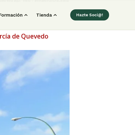
ted está aquí:
Inicio
/
#InfraestructuraCiclista
Formación
Tienda
Hazte Soci@!
arcía de Quevedo