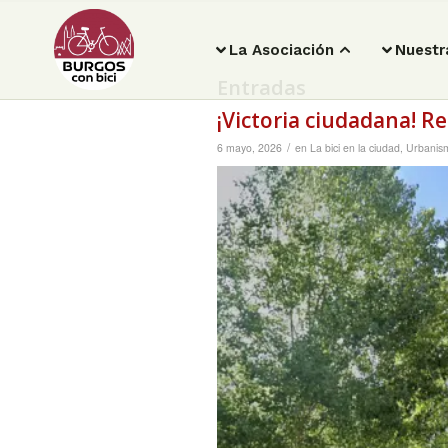
La Asociación
Nuestr
Entradas
¡Victoria ciudadana! R
/
6 mayo, 2026
en
La bici en la ciudad
,
Urbanis