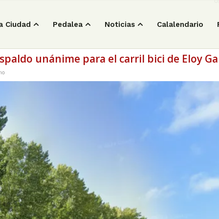
Us
a Ciudad
Pedalea
Noticias
Calalendario
espaldo unánime para el carril bici de Eloy G
mo