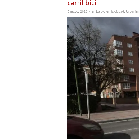
carril bici
/
5 mayo, 2026
en
La bici en la ciudad
,
Urbanis