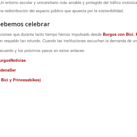
n entorno escolar y universitario más amable y protegido del tráfico motoriz
a redistribución del espacio público que apuesta por la sostenibilidad.
debemos celebrar
aciones que durante tanto tiempo hemos impulsado desde
Burgos con Bici
,
 un respaldo tan rotundo. Cuando las instituciones escuchan la demanda de 
l acuerdo y los próximos pasos en estos enlaces:
BurgosNoticias
adenaSer
 Bici y Princessbikes)