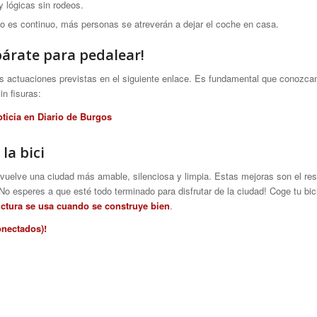
 lógicas sin rodeos.
o es continuo, más personas se atreverán a dejar el coche en casa.
párate para pedalear!
las actuaciones previstas en el siguiente enlace. Es fundamental que conozca
in fisuras:
oticia en Diario de Burgos
la bici
uelve una ciudad más amable, silenciosa y limpia. Estas mejoras son el resu
¡No esperes a que esté todo terminado para disfrutar de la ciudad! Coge tu b
ructura se usa cuando se construye bien
.
onectados)!