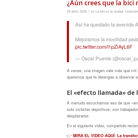
¿Aún crees que la bici 
/
29 abril, 2026
en
La bici en la ciudad
,
Urbanis
Así ha quedado la avenida A
Mejoramos la movilidad peaton
pic.twitter.com/I1pZiAyL6F
— Óscar Puente (@oscar_p
A veces, una imagen vale más que mil 
queremos que te detengas a observar es
El «efecto llamada» de 
A menudo escuchamos eso de que
«en
solo ciclistas deportivos; son trabajado
desplazarse.
En el siguiente video, compartido recien
👉
MIRA EL VIDEO AQUÍ: La transfor