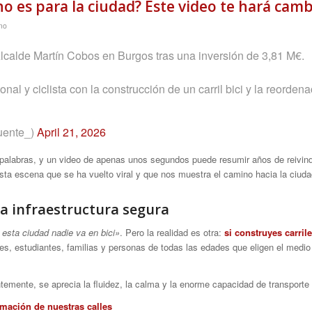
no es para la ciudad? Este video te hará cam
mo
lcalde Martín Cobos en Burgos tras una inversión de 3,81 M€.
al y ciclista con la construcción de un carril bici y la reordena
uente_)
April 21, 2026
palabras, y un video de apenas unos segundos puede resumir años de reivin
ta escena que se ha vuelto viral y que nos muestra el camino hacia la ciud
la infraestructura segura
 esta ciudad nadie va en bici»
. Pero la realidad es otra:
si construyes carril
res, estudiantes, familias y personas de todas las edades que eligen el medio
temente, se aprecia la fluidez, la calma y la enorme capacidad de transporte q
mación de nuestras calles