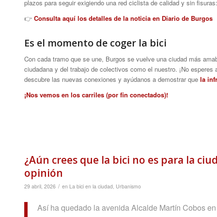
plazos para seguir exigiendo una red ciclista de calidad y sin fisuras
👉
Consulta aquí los detalles de la noticia en Diario de Burgos
Es el momento de coger la bici
Con cada tramo que se une, Burgos se vuelve una ciudad más amable,
ciudadana y del trabajo de colectivos como el nuestro. ¡No esperes a
descubre las nuevas conexiones y ayúdanos a demostrar que
la in
¡Nos vemos en los carriles (por fin conectados)!
¿Aún crees que la bici no es para la ci
opinión
/
29 abril, 2026
en
La bici en la ciudad
,
Urbanismo
Así ha quedado la avenida Alcalde Martín Cobos en 