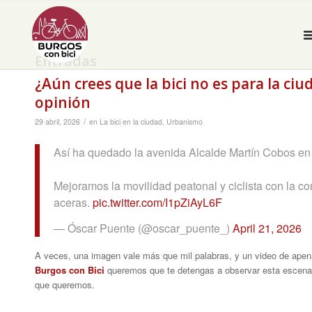
Entradas
¿Aún crees que la bici no es para la ci
opinión
/
29 abril, 2026
en
La bici en la ciudad
,
Urbanismo
Así ha quedado la avenida Alcalde Martín Cobos en 
Mejoramos la movilidad peatonal y ciclista con la con
aceras.
pic.twitter.com/I1pZiAyL6F
— Óscar Puente (@oscar_puente_)
April 21, 2026
A veces, una imagen vale más que mil palabras, y un video de ape
Burgos con Bici
queremos que te detengas a observar esta escena q
que queremos.