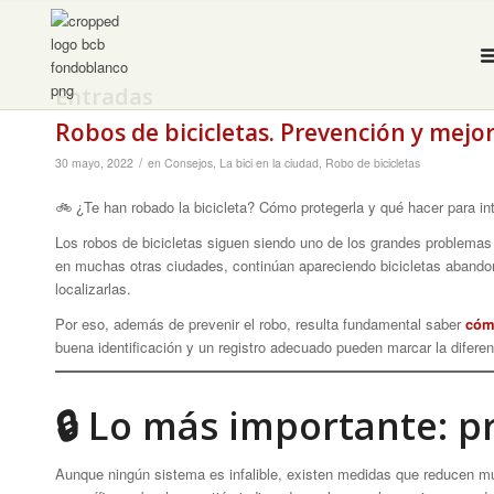
Entradas
Robos de bicicletas. Prevención y mejo
/
30 mayo, 2022
en
Consejos
,
La bici en la ciudad
,
Robo de bicicletas
🚲 ¿Te han robado la bicicleta? Cómo protegerla y qué hacer para int
Los robos de bicicletas siguen siendo uno de los grandes problemas 
en muchas otras ciudades, continúan apareciendo bicicletas abandon
localizarlas.
Por eso, además de prevenir el robo, resulta fundamental saber
cóm
buena identificación y un registro adecuado pueden marcar la diferen
🔒 Lo más importante: p
Aunque ningún sistema es infalible, existen medidas que reducen mu