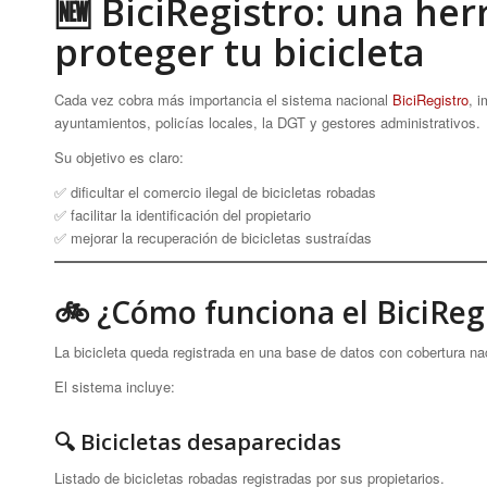
🆕 BiciRegistro: una he
proteger tu bicicleta
Cada vez cobra más importancia el sistema nacional
BiciRegistro
, 
ayuntamientos, policías locales, la DGT y gestores administrativos.
Su objetivo es claro:
✅ dificultar el comercio ilegal de bicicletas robadas
✅ facilitar la identificación del propietario
✅ mejorar la recuperación de bicicletas sustraídas
🚲 ¿Cómo funciona el BiciReg
La bicicleta queda registrada en una base de datos con cobertura na
El sistema incluye:
🔍 Bicicletas desaparecidas
Listado de bicicletas robadas registradas por sus propietarios.