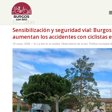
Entradas
Sensibilización y seguridad vial: Bur
aumentan los accidentes con ciclistas e
/
19 mayo, 2026
en
La bici en la ciudad
,
Observatorio de la bici
,
Política municipal 