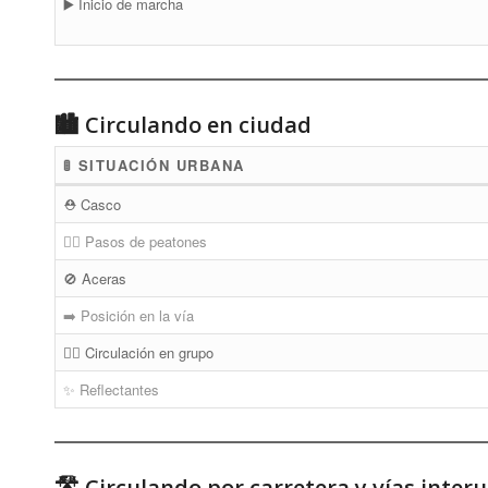
▶️ Inicio de marcha
🏙 Circulando en ciudad
🚦 SITUACIÓN URBANA
⛑ Casco
🚶‍♂️ Pasos de peatones
🚫 Aceras
➡️ Posición en la vía
🚴‍♀️ Circulación en grupo
✨ Reflectantes
🛣 Circulando por carretera y vías inter