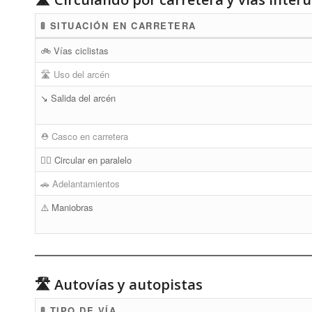
🚦 SITUACIÓN EN CARRETERA
🚲 Vías ciclistas
🛣 Uso del arcén
↘️ Salida del arcén
⛑ Casco en carretera
🚴‍♂️ Circular en paralelo
🚗 Adelantamientos
⚠️ Maniobras
🛣 Autovías y autopistas
🚦 TIPO DE VÍA