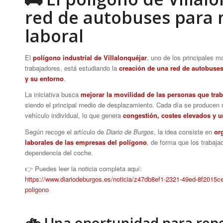
red de autobuses para 
laboral
El
polígono industrial de Villalonquéjar
, uno de los principales 
trabajadores, está estudiando la
creación de una red de autobuses
y su entorno
.
La iniciativa busca
mejorar la movilidad de las personas que trab
siendo el principal medio de desplazamiento. Cada día se producen m
vehículo individual, lo que genera
congestión, costes elevados y 
Según recoge el artículo de
Diario de Burgos
, la idea consiste en
or
laborales de las empresas del polígono
, de forma que los trabaj
dependencia del coche.
👉 Puedes leer la noticia completa aquí:
https://www.diariodeburgos.es/noticia/z47db8ef1-2321-49ed-8f2015cec
poligono
🚲 Una oportunidad para repe