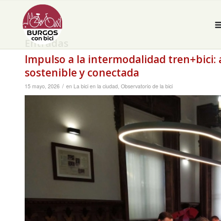
Entradas
Impulso a la intermodalidad tren+bici:
sostenible y conectada
/
15 mayo, 2026
en
La bici en la ciudad
,
Observatorio de la bici