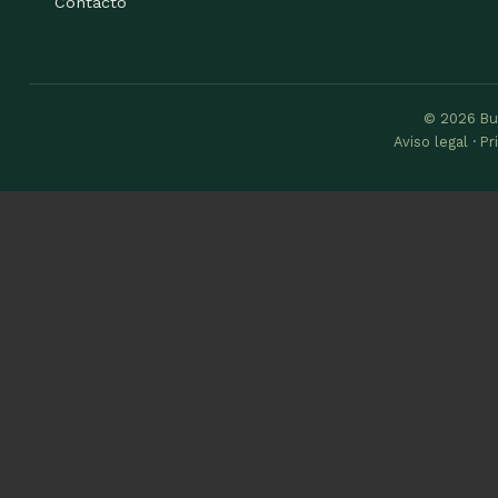
Contacto
© 2026 Bu
Aviso legal · P