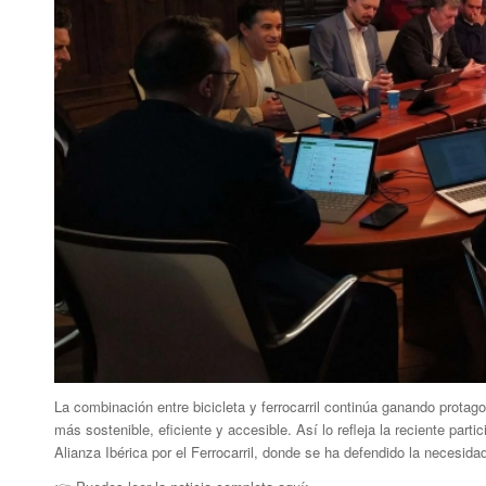
La combinación entre bicicleta y ferrocarril continúa ganando prota
más sostenible, eficiente y accesible. Así lo refleja la reciente part
Alianza Ibérica por el Ferrocarril, donde se ha defendido la necesid