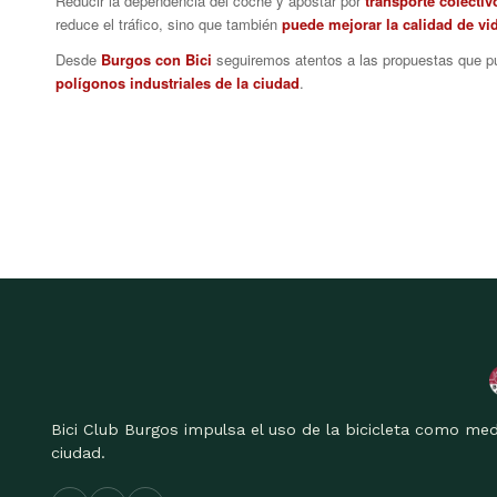
Reducir la dependencia del coche y apostar por
transporte colectiv
reduce el tráfico, sino que también
puede mejorar la calidad de vi
Desde
Burgos con Bici
seguiremos atentos a las propuestas que pu
polígonos industriales de la ciudad
.
Bici Club Burgos impulsa el uso de la bicicleta como med
ciudad.