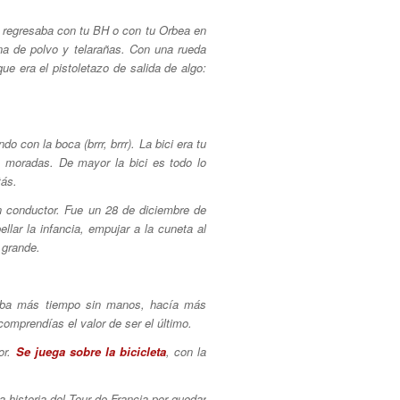
to regresaba con tu BH o con tu Orbea en
na de polvo y telarañas. Con una rueda
ue era el pistoletazo de salida de algo:
 con la boca (brrr, brrr). La bici era tu
s moradas. De mayor la bici es todo lo
tás.
n conductor. Fue un 28 de diciembre de
llar la infancia, empujar a la cuneta al
 grande.
ntaba más tiempo sin manos, hacía más
comprendías el valor de ser el último.
or.
Se juega sobre la bicicleta
, con la
a historia del Tour de Francia por quedar