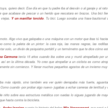
tuya, quiero decir. Ese día en que tu padre iba al desván o al garaje y al ra
de que acabase de pescar o un herido que rescatara en brazos. Una bici lle
 viejas.
Y un manillar torcido
. Tu bici. Luego sonaba una frase bautismal q
 moto. Algo vivo que galopaba o una máquina con un motor que ibas tú haciendo
 como la paleta de un pintor: la cara roja, las manos negras, las rodilla
star solo, un diván de psiquiatra portátil y un termómetro que te dice cómo es
na Carmona
tenía 15 años cuando iba sobre una y murió atropellado por u
sí en la última década. Yo creo que atropellar a un ciclista es como atrope
rnamente sin comienzo. Y llenar muchos pequeños agostos de un invierno muy
 iba más rápido, sino también era ver quién derrapaba más fuerte, agua
. Como cuando -por probar algo nuevo- jugabas a echar carreras de lentitud y 
e niño sobre esa estructura metálica con ruedas lo sigues jugando de may
 que hasta contra la bicicleta.
»,
Ander Izagirre
cuenta la historia del belga
Win Vansevenant
, que pasó a l