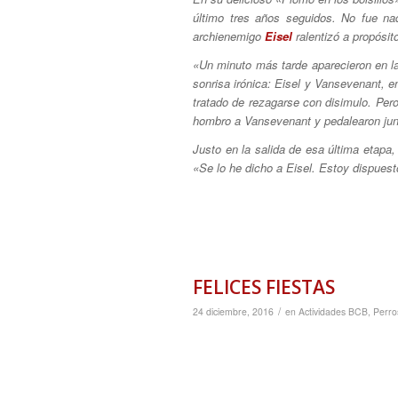
último tres años seguidos. No fue na
archienemigo
Eisel
ralentizó a propósit
«Un minuto más tarde aparecieron en la
sonrisa irónica: Eisel y Vansevenant, e
tratado de rezagarse con disimulo. Pero
hombro a Vansevenant y pedalearon jun
Justo en la salida de esa última etapa,
«Se lo he dicho a Eisel. Estoy dispues
FELICES FIESTAS
/
24 diciembre, 2016
en
Actividades BCB
,
Perro