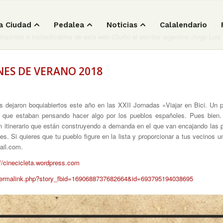
a Ciudad
Pedalea
Noticias
Calalendario
iopintas e inclasificables de esta web (Guiño al escritor argentino Jorge Luis
NES DE VERANO 2018
os dejaron boquiabiertos este año en las XXII Jornadas «Viajar en Bici. Un
n que estaban pensando hacer algo por los pueblos españoles. Pues bien.
 un itinerario que están construyendo a demanda en el que van encajando las 
. Si quieres que tu pueblo figure en la lista y proporcionar a tus vecinos un
ail.com.
://cinecicleta.wordpress.com
permalink.php?story_fbid=1690688737682664&id=693795194038695