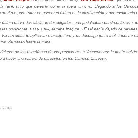
da fácil; tuvo que pelearlo como si fuera un crío. Llegando a los Campo
o su ritmo para tratar de quedar el último en la clasificación y ser adelantado
 última curva dos ciclistas descolgados, que pedaleaban parsimoniosos y re
n las posiciones 138 y 139», escribe Izagirre. «Eisel había dejado de pedalear
 Vansevenant le aplicó un marcaje fiero y se descolgó junto a él. Eisel se res
tos, de paseo hasta la meta».
 delante de los micrófonos de los periodistas, a Vansevenant le había salido e
to a hacer una carrera de caracoles en los Campos Elíseos».
s sueltos