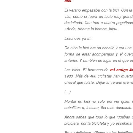
bici
.
El verano empezaba con la bici. Con la 
vilo, como si fuera un lucio muy gran
desinflada. Con tres o cuatro pegatinas
«Anda, tráeme la bomba, hijo».
Entonces ya sí.
De niño la bici era un caballo y era una
forma de estar acompañado y el cuerpo
anterior. Y también un lugar en el que e
Las bicis. El hermano de
mi amiga A
1983. Más de 400 ciclistas han muerto a
chaval que fuiste. Dejar al verano ete
(…)
Montar en bici no sólo era ver quién
caballitos o, incluso, iba más despacio
Ahora sabes que todo lo que jugabas d
bicicleta, por la bicicleta y yo escribiría
En su delicioso «Plomo en los bolsillos