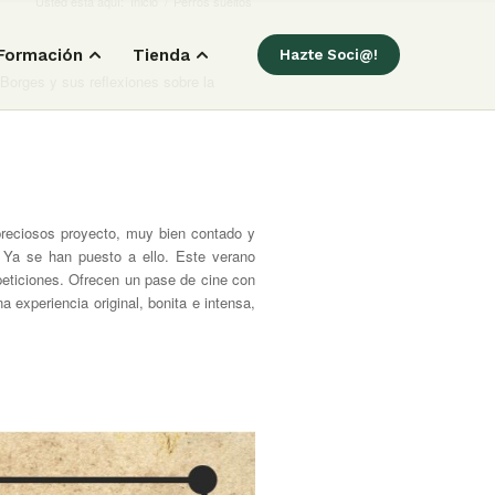
Usted está aquí:
Inicio
/
Perros sueltos
Formación
Tienda
Hazte Soci@!
 Borges y sus reflexiones sobre la
 preciosos proyecto, muy bien contado y
 Ya se han puesto a ello. Este verano
peticiones. Ofrecen un pase de cine con
a experiencia original, bonita e intensa,