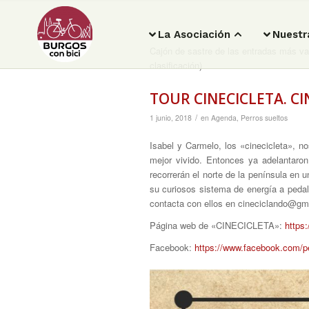
La Asociación
Nuestr
Cajón de sastre de las entradas más var
clasificación)
TOUR CINECICLETA. CI
/
1 junio, 2018
en
Agenda
,
Perros sueltos
Isabel y Carmelo, los «cinecicleta», n
mejor vivido. Entonces ya adelantaro
recorrerán el norte de la península en
su curiosos sistema de energía a pedales
contacta con ellos en cineciclando@gm
Página web de «CINECICLETA»:
https
Facebook:
https://www.facebook.com/