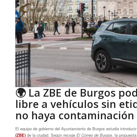
🌍 La ZBE de Burgos pod
libre a vehículos sin e
no haya contaminación
El equipo de gobierno del Ayuntamiento de Burgos estudia introducir
(ZBE)
de la ciudad. Según recoge
El Correo de Burgos
, la propuesta