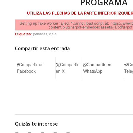
PROGRAMA
UTILIZA LAS FLECHAS DE LA PARTE INFERIOR IZQUIE
Setting up fake worker failed: "Cannot load script at: https://www
content/plugins/pdf-embedder/assets/js/pdfjs/pdf.
Etiquetas:
jornadas
,
viaje
Compartir esta entrada
Compartir en
Compartir
Compartir en
Co
Facebook
en X
WhatsApp
Tele
Quizás te interese