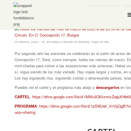
Inicio
Usted está aquí:
Inicio
/
Viaja
/
20 febrero, 2026
en
Jornadas El Mundo en Bicicleta
,
Viajar en Bici
Por segundo año las sesiones se celebrarán en el salón de actos de 
Concepción 17. Será, como siempre, todos los viernes de marzo. E
mini-charlas para volver a las exposiciones más extensas. Habrá un
sí, sigue siendo de los más variado. Hay viajes largos y cortos, en s
Los hay siguiendo ríos, siguiendo costas o atravesando países, isla
Puedes ver el cartel y el programa más abajo y
descargarlos
en los
CARTEL
:
https://drive.google.com/file/d/1M5fu3OXiunmxZwjpXHb
PROGRAMA
:
https://drive.google.com/file/d/1pSWJwf_VnVjjQgB7t
usp=sharing