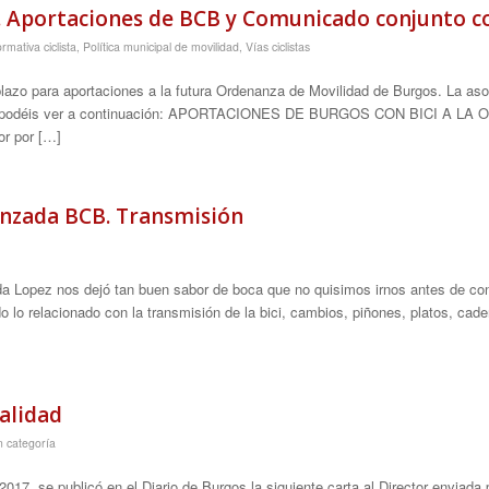
. Aportaciones de BCB y Comunicado conjunto 
rmativa ciclista
,
Política municipal de movilidad
,
Vías ciclistas
 plazo para aportaciones a la futura Ordenanza de Movilidad de Burgos. La as
e podéis ver a continuación: APORTACIONES DE BURGOS CON BICI A LA 
or por […]
vanzada BCB. Transmisión
da Lopez nos dejó tan buen sabor de boca que no quisimos irnos antes de con
 lo relacionado con la transmisión de la bici, cambios, piñones, platos, ca
ralidad
n categoría
017, se publicó en el Diario de Burgos la siguiente carta al Director enviada