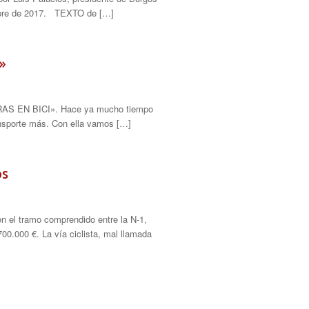
embre de 2017. TEXTO de […]
»
MPRAS EN BICI». Hace ya mucho tiempo
ansporte más. Con ella vamos […]
os
en el tramo comprendido entre la N-1,
.700.000 €. La vía ciclista, mal llamada