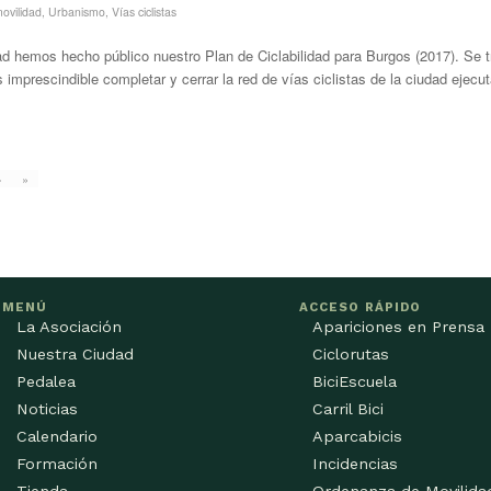
movilidad
,
Urbanismo
,
Vías ciclistas
 hemos hecho público nuestro Plan de Ciclabilidad para Burgos (2017). Se t
 imprescindible completar y cerrar la red de vías ciclistas de la ciudad ejecut
›
»
MENÚ
ACCESO RÁPIDO
La Asociación
Apariciones en Prensa
Nuestra Ciudad
Ciclorutas
Pedalea
BiciEscuela
Noticias
Carril Bici
Calendario
Aparcabicis
Formación
Incidencias