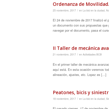
Ordenanza de Movilidad
/
25 noviembre, 2017
en
La bici en la ciudad
,
No
El 24 de noviembre de 2017 finalizó el
un documento con sus propuestas qu
navegar por el documento, pasa el curs
II Taller de mecánica a
/
21 noviembre, 2017
en
Actividades BCB
En el primer taller de mecánica avanza
aquí está. En esta ocasión veremos todo
alineación, ajustes, etc. Lopez es […]
Peatones, bicis y siniest
/
18 noviembre, 2017
en
La bici en la ciudad
,
Si
El pasado viernes, 17 de noviembre de 2