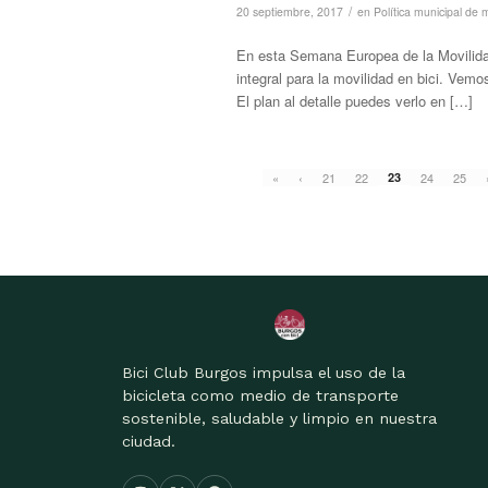
/
20 septiembre, 2017
en
Política municipal de 
En esta Semana Europea de la Movilidad
integral para la movilidad en bici. Vemos
El plan al detalle puedes verlo en […]
«
‹
21
22
23
24
25
Bici Club Burgos impulsa el uso de la
bicicleta como medio de transporte
sostenible, saludable y limpio en nuestra
ciudad.