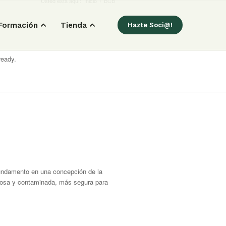
Usted está aquí:
Inicio
/
BCB
Formación
Tienda
Hazte Soci@!
ready.
 fundamento en una concepción de la
dosa y contaminada, más segura para