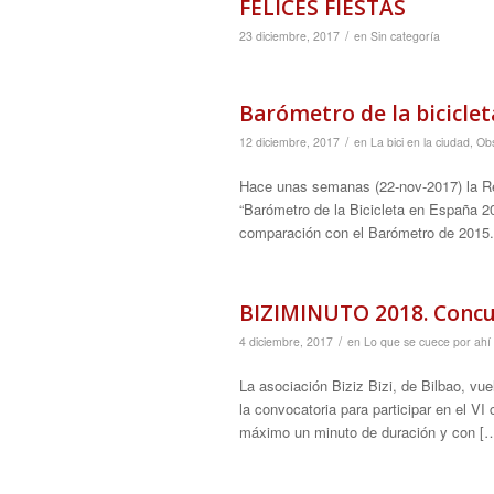
FELICES FIESTAS
/
23 diciembre, 2017
en
Sin categoría
Barómetro de la biciclet
/
12 diciembre, 2017
en
La bici en la ciudad
,
Obs
Hace unas semanas (22-nov-2017) la Red
“Barómetro de la Bicicleta en España 20
comparación con el Barómetro de 2015.
BIZIMINUTO 2018. Concu
/
4 diciembre, 2017
en
Lo que se cuece por ahí
La asociación Biziz Bizi, de Bilbao, v
la convocatoria para participar en el V
máximo un minuto de duración y con [