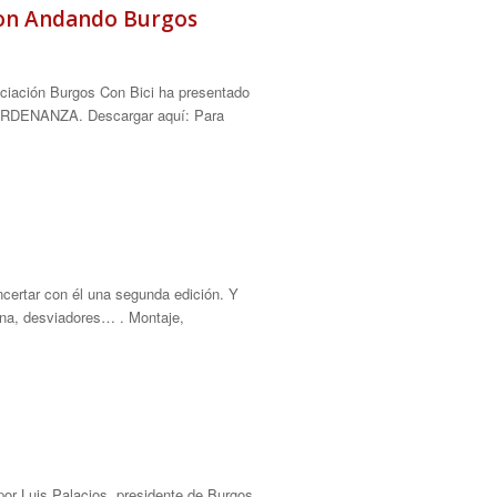
con Andando Burgos
ociación Burgos Con Bici ha presentado
ORDENANZA. Descargar aquí: Para
certar con él una segunda edición. Y
dena, desviadores… . Montaje,
 por Luis Palacios, presidente de Burgos