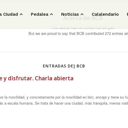
a Ciudad
Pedalea
Noticias
Calalendario
Acerca de
BCB
This author has not written his bio yet.
But we are proud to say that
BCB
contributed 272 entries al
ENTRADAS DE] BCB
y disfrutar. Charla abierta
r la movilidad, y concretamente por la movilidad en bici, encaja y tiene su
s a escala humana. Se trata de hacer una ciudad, más tranquila, menos rui