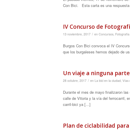
Con Bici. Esta carta es una respuest
IV Concurso de Fotografí
/
13 noviembre, 2017
en
Concursos
,
Fotografía
Burgos Con Bici convoca el IV Concur
que los burgaleses hemos dejado de usa
Un viaje a ninguna parte:
/
28 octubre, 2017
en
La bici en la ciudad
,
Vías c
Durante el mes de mayo finalizaron las 
calle de Vitoria y la vía del ferrocarril
carril-bici ya […]
Plan de ciclabilidad par