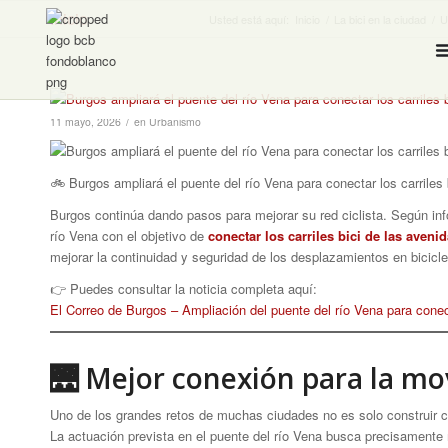
Inicio
Usted está aquí:
Inicio
/
La bici en la ciudad
/
U
/
11 mayo, 2026
en
Urbanismo
🚲 Burgos ampliará el puente del río Vena para conectar los carriles 
Burgos continúa dando pasos para mejorar su red ciclista. Según i
río Vena con el objetivo de
conectar los carriles bici de las aveni
mejorar la continuidad y seguridad de los desplazamientos en bicicle
👉 Puedes consultar la noticia completa aquí:
El Correo de Burgos – Ampliación del puente del río Vena para conect
🌉 Mejor conexión para la mov
Uno de los grandes retos de muchas ciudades no es solo construir ca
La actuación prevista en el puente del río Vena busca precisamente