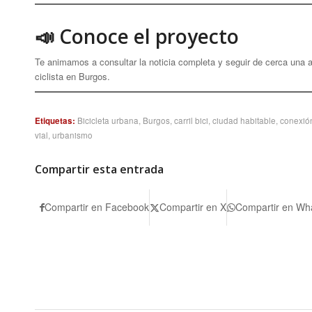
📣 Conoce el proyecto
Te animamos a consultar la noticia completa y seguir de cerca una 
ciclista en Burgos.
Etiquetas:
Bicicleta urbana
,
Burgos
,
carril bici
,
ciudad habitable
,
conexión
vial
,
urbanismo
Compartir esta entrada
Compartir en Facebook
Compartir en X
Compartir en Wh