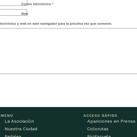
Correo electrónico
*
Web
lectrónico y web en este navegador para la próxima vez que comente.
MENÚ
ACCESO RÁPIDO
La Asociación
Apariciones en Prensa
Nuestra Ciudad
Ciclorutas
Pedalea
BiciEscuela