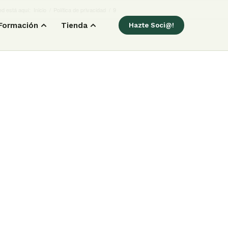
d está aquí:
Inicio
/
Política de privacidad
/
9
Formación
Tienda
Hazte Soci@!