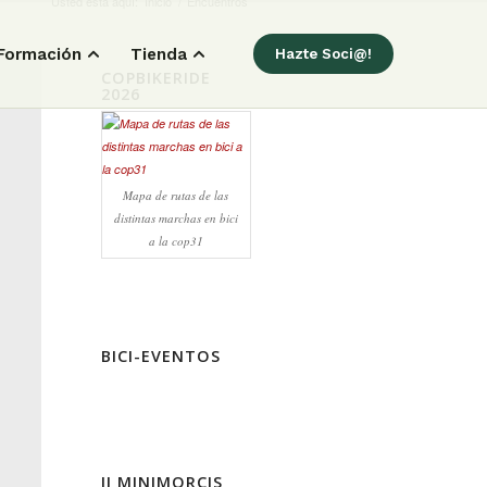
Usted está aquí:
Inicio
/
Encuentros
Formación
Tienda
Hazte Soci@!
COPBIKERIDE
2026
Mapa de rutas de las
distintas marchas en bici
a la cop31
BICI-EVENTOS
II MINIMORCIS